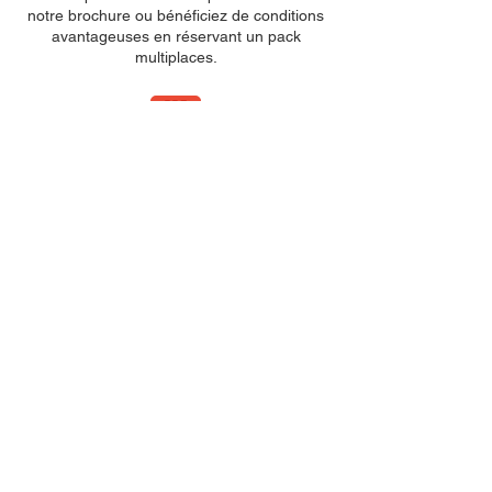
notre brochure ou bénéficiez de conditions
avantageuses en réservant un pack
multiplaces.
Insertion pub 2025.pdf
Packs Théâtre 2025.pdf
Packs Théâtre
2025
(version on line
-
réservation et paiement)