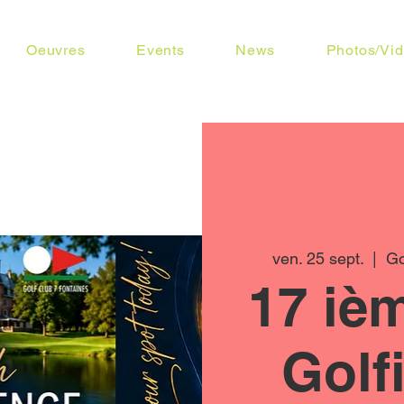
Oeuvres
Events
News
Photos/Vi
ven. 25 sept.
  |  
Go
17 iè
Golf