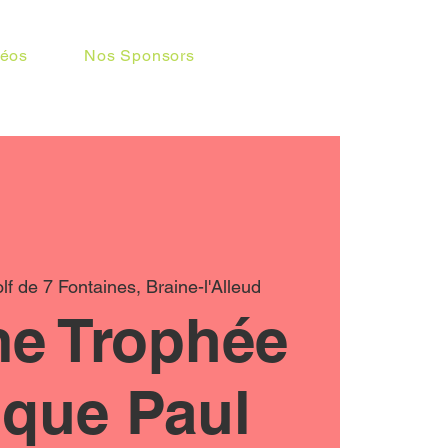
déos
Nos Sponsors
lf de 7 Fontaines, Braine-l'Alleud
me Trophée
ique Paul