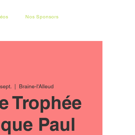
déos
Nos Sponsors
sept.
  |  
Braine-l'Alleud
e Trophée
ique Paul