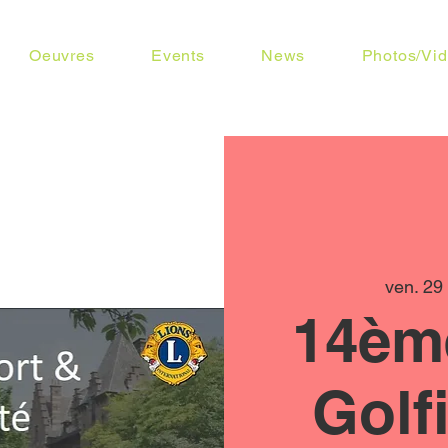
Oeuvres
Events
News
Photos/Vi
ven. 29 
14èm
Golf